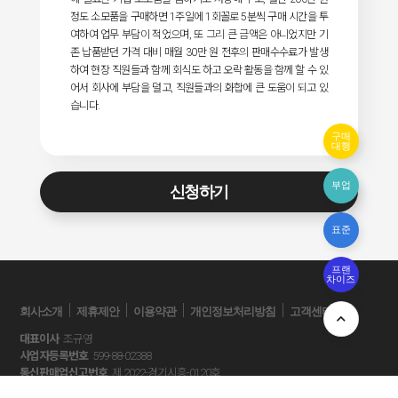
정도 소모품을 구매하면 1주일에 1회꼴로 5분씩 구매 시간을 투
여하여 업무 부담이 적었으며, 또 그리 큰 금액은 아니었지만 기
존 납품받던 가격 대비 매월 30만 원 전후의 판매수수료가 발생
하여 현장 직원들과 함께 회식도 하고 오락 활동을 함께 할 수 있
어서 회사에 부담을 덜고, 직원들과의 화합에 큰 도움이 되고 있
습니다.
구매
대행
부업
신청하기
표준
프랜
차이즈
｜
｜
｜
｜
회사소개
제휴제안
이용약관
개인정보처리방침
고객센터
대표이사
조규영
사업자등록번호
599-88-02388
통신판매업신고번호
제 2022-경기시흥-0120호
개인정보관리 책임자
㈜시스넷씨알엠 운영팀장